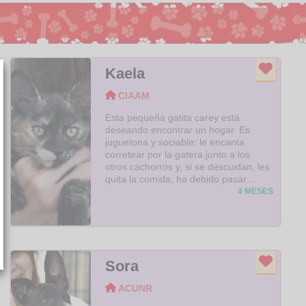
Kaela
CIAAM
Esta pequeña gatita carey está
deseando encontrar un hogar. Es
juguetona y sociable; le encanta
corretear por la gatera junto a los
otros cachorros y, si se descuidan, les
quita la comida; ha debido pasar
mucha hambre! Espera que aparezca
4 MESES
una familia que se fije en ella y la
quiera cuidar para siempre.
Sora
ACUNR