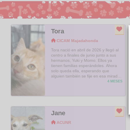
Tora
CICAM Majadahonda
Tora nació en abril de 2026 y llegó al
centro a finales de junio junto a sus
hermanos, Yuki y Momo. Ellos ya
tienen familias esperándoles. Ahora
solo queda ella, esperando que
alguien también se fije en esa mirada
tan dulce..Es una bebé que, al
4 MESES
principio, puede mostrarse un poquito
desconfiada. Todo es nuevo para ella
y necesita unos minutos para sentirse
segura. Pero Tora tiene una forma
muy especial de vencer el miedo en
Jane
lugar de esconderse o enfadarse,
cierra los ojitos, se deja acariciar… y,
ACUNR
casi sin darte cuenta, empieza a
ronronear mientras disfruta de cada