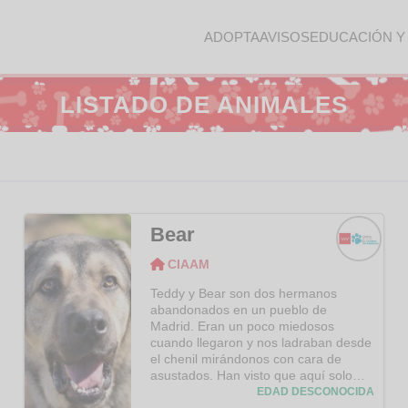
ADOPTA
AVISOS
EDUCACIÓN Y
LISTADO DE ANIMALES
Bear
CIAAM
CIAAM
Teddy y Bear son dos hermanos
abandonados en un pueblo de
Madrid. Eran un poco miedosos
cuando llegaron y nos ladraban desde
el chenil mirándonos con cara de
asustados. Han visto que aquí solo
tienen mimos y caricias y, ahora,
EDAD DESCONOCIDA