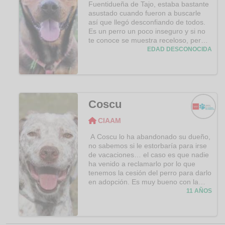
Fuentidueña de Tajo, estaba bastante
asustado cuando fueron a buscarle
así que llegó desconfiando de todos.
Es un perro un poco inseguro y si no
te conoce se muestra receloso, pero a
medida que va confiando en sus
EDAD DESCONOCIDA
cuidadores le vemos más cariñoso y
mimosón. A nosotros nos ha dejado
ver su lado más alegre y confiado.
Cuando lo sacamos a los patios nos
sigue a todas partes sin perdernos de
Coscu
vista, todo el camino pendiente de
nosotros y pidiéndonos caricias;
CIAAM
necesita una figura de referencia que
CIAAM
le haga sentirse seguro, en la que
A Coscu lo ha abandonado su dueño,
apoyarse (en ambos sentidos, quiere
no sabemos si le estorbaría para irse
tenerte tan cerca que se te sienta
de vacaciones… el caso es que nadie
encima!).
ha venido a reclamarlo por lo que
tenemos la cesión del perro para darlo
en adopción. Es muy bueno con la
gente, con los perros es un poco más
11 AÑOS
reactivo. Lleva mal estar encerrado
tantas horas sin nada que hacer; en
cuanto entramos a sacarlo del chenil