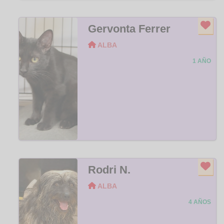
Gervonta Ferrer
ALBA
1 AÑO
Rodri N.
ALBA
4 AÑOS