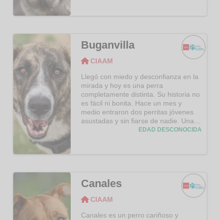
disfrutan cuando los sacamos a los
patios a jugar; saben que ya no tienen
que tener miedo y mueven el rabo
felices y contentos. Tienen apenas un
año de edad. ¿Una familia para un
Buganvilla
osito de estos?
CIAAM
CIAAM
Llegó con miedo y desconfianza en la
mirada y hoy es una perra
completamente distinta. Su historia no
es fácil ni bonita. Hace un mes y
medio entraron dos perritas jóvenes
asustadas y sin fiarse de nadie. Una
de ellas ha sido adoptada, Buganvilla
EDAD DESCONOCIDA
sigue con nosotros porque venía con
cuatro bebes recién nacidos. Creemos
que parte del cambio se debe a la
sensación de seguridad que puede
tener aquí; ya que ella y sus bebes
Canales
están a salvo. Con sus cuidadores es
una perra dulce, cariñosa, activa…
CIAAM
nos demuestra día a día su capacidad
CIAAM
de superación. Ella solo quiere
Canales es un perro cariñoso y
caricias, tumbarse a tu lado para que