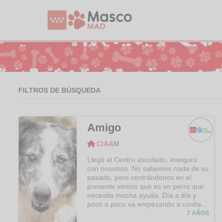
FILTROS DE BÚSQUEDA
Amigo
CIAAM
CIAAM
Llegó al Centro asustado, inseguro
con nosotros. No sabemos nada de su
pasado, pero centrándonos en el
presente vemos que es un perro que
necesita mucha ayuda. Día a día y
poco a poco va empezando a confiar
en alguno de nosotros. Va
7 AÑOS