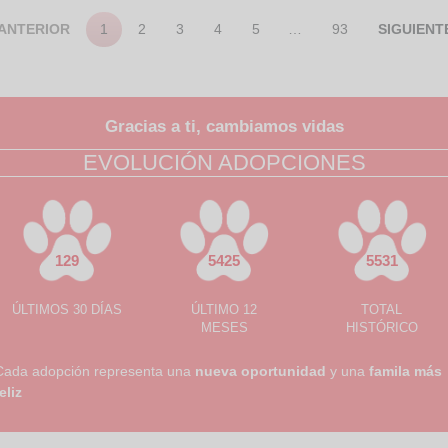
como colocarse… nos da mucha
pena.
ANTERIOR
1
2
3
4
5
…
93
SIGUIENT
Gracias a ti, cambiamos vidas
EVOLUCIÓN ADOPCIONES
129
5425
5531
ÚLTIMOS 30 DÍAS
ÚLTIMO 12
TOTAL
MESES
HISTÓRICO
Cada adopción representa una
nueva oportunidad
y una
famila más
eliz