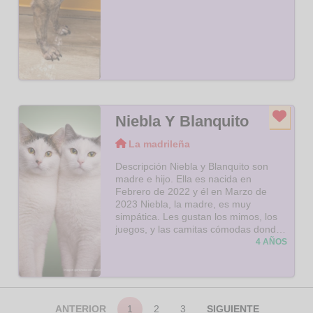
Niebla Y Blanquito
La madrileña
Descripción Niebla y Blanquito son
madre e hijo. Ella es nacida en
Febrero de 2022 y él en Marzo de
2023 Niebla, la madre, es muy
simpática. Les gustan los mimos, los
juegos, y las camitas cómodas donde
ronronear a gusto. Es sociable y tiene
4 AÑOS
un nivel de actividad medio-alto. Su
hijo, Blanquito, es más tímido, y en la
protectora, le cuesta un poco más
abrirse. Se apoya mucho en su
madre, con lo cual preferimos que se
ANTERIOR
1
2
3
SIGUIENTE