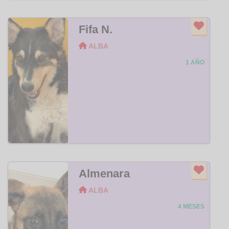
Fifa N.
ALBA
1 AÑO
Almenara
ALBA
4 MESES