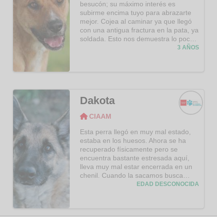
besucón; su máximo interés es
le toques la tripita o, algo tan simple
subirme encima tuyo para abrazarte
como sentarse pegada a ti y poner la
mejor. Cojea al caminar ya que llegó
cabecita para que le des besitos.
con una antigua fractura en la pata, ya
Después de todo lo que ha pasado se
soldada. Esto nos demuestra lo poco
merece una vida llena de cariño, una
que se ocupó de él la persona que lo
3 AÑOS
familia que no la deje sola nunca más.
abandonó. Disfruta con todo,
Ahora que sus cachorros son mayores
corriendo, de paseo, con tus caricias,
y comen solos, está dispuesta a irse
tu compañía…. cualquier cosa le vale
en adopción; a encontrar esa familia
para ser un poquito más feliz. Y, si ya
que le abra las puertas de su casa y
encontrara un hogar…. ¿quieres tener
de su corazón.
Dakota
un abrazo garantizado todos los días?
¡Adóptale!
CIAAM
CIAAM
Esta perra llegó en muy mal estado,
estaba en los huesos. Ahora se ha
recuperado físicamente pero se
encuentra bastante estresada aquí,
lleva muy mal estar encerrada en un
chenil. Cuando la sacamos busca
nuestra compañía y caricias, es una
EDAD DESCONOCIDA
perra muy agradecida que nos mira
con adoración. Pasea pegada a
nuestro lado, sin saber muy bien