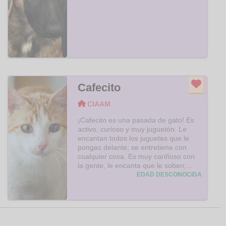
Cafecito
CIAAM
¡Cafecito es una pasada de gato! Es
activo, curioso y muy juguetón. Le
encantan todos los juguetes que le
pongas delante; se entretiene con
cualquier cosa. Es muy cariñoso con
la gente, le encanta que le soben;
disfruta jugando panza arriba y parece
EDAD DESCONOCIDA
un perrito pidiéndote caricias. Busca
una familia que lo adopte y quiera
para siempre. Ven a conocerlo, no te
defraudará y disfrutarás con él igual
que tomándote un «cafecito».