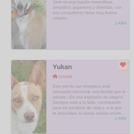
Jane es una loquita maravillosa,
caricia..Es una gatita buenísima, de
simpática, juguetona y divertida, con
carácter noble y extremadamente
sus compañeros tiene muy buena
dulce. Nunca ha tenido un bufido ni un
relación
mal gesto. Solo necesita un poco de
1 AÑO
paciencia para descubrir que está a
salvo y que puede confiar..Como
cualquier cachorra de su edad, tiene
toda una vida por delante. Solo le falta
una familia que la quiera, la cuide y le
dé la oportunidad de crecer rodeada
de amor..Mientras sus hermanos ya
preparan las maletas para irse a casa,
Yukan
Tora sigue esperando que llegue esa
persona especial que decida cambiar
CIAAM
su vida para siempre..¿Serás tú quien
complete su historia?.
Este perrito tan simpático está
deseando encontrar una familia que lo
adopte. ¡Es una explosión de alegría!
Siempre está a tu lado, correteando
pero sin perderte de vista y, a la que
te descuidas, lo tienes subido encima
haciéndote carantoñas. ¿Quieres un
1 AÑO
compañero para toda la vida? Ven a
conocerlo y dale un hogar.