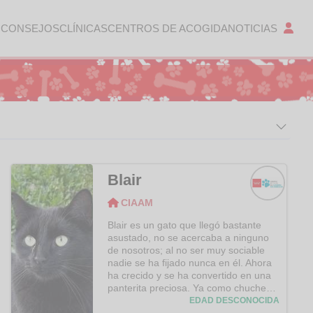
 CONSEJOS
CLÍNICAS
CENTROS DE ACOGIDA
NOTICIAS
Blair
CIAAM
CIAAM
Blair es un gato que llegó bastante
asustado, no se acercaba a ninguno
de nosotros; al no ser muy sociable
nadie se ha fijado nunca en él. Ahora
ha crecido y se ha convertido en una
panterita preciosa. Ya como chuches
de la mano aunque sigue sin dejarse
EDAD DESCONOCIDA