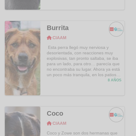
acariciar. Os lo presentamos por si un
adoptante experimentado con gatos
miedosos decide darle una
oportunidad. ¡Todos se lo merecen!
Burrita
CIAAM
CIAAM
Esta perra llegó muy nerviosa y
desorientada, con reacciones muy
explosivas, tan pronto saltaba, se iba
para un lado, para otro… parecía que
no encontraba su lugar. Ahora ya está
un poco más tranquila, en los patios
llora si nos vamos y se sienta delante
8 AÑOS
de la puerta cuando ve que vamos a
entrar a buscarla; los paseos le
gustan mucho, en esos momentos va
un poco más relajada y entretenida
olisqueando todo. Con los demás
Coco
peros se pone un poco nerviosa. Ha
dado positivo en leishmania. Video
CIAAM
Burrita:
CIAAM
https://www.youtube.com/watch?
Coco y Zowe son dos hermanas que
v=iMMJ2IP68i8&t=1s