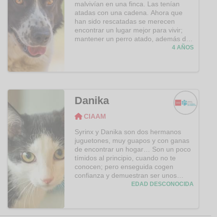
malvivían en una finca. Las tenían
atadas con una cadena. Ahora que
han sido rescatadas se merecen
encontrar un lugar mejor para vivir;
mantener un perro atado, además de
estar prohibido, provoca secuelas
4 AÑOS
físicas y psicológicas en el animal.
Coco es todo dulzura, es un amor de
perrita. Lo primero que hace nada
más verte es sentarse delante de tí y
darte con su patita para que la
Danika
acaricies. Disfruta olisqueando todo
cuando va de paseo ¡cuantas cosas
CIAAM
por descubrir! Es una perra sociable,
CIAAM
que se hace querer: es realmente
Syrinx y Danika son dos hermanos
adorable!
juguetones, muy guapos y con ganas
de encontrar un hogar… Son un poco
tímidos al principio, cuando no te
conocen; pero enseguida cogen
confianza y demuestran ser unos
gatitos cariñosos.
EDAD DESCONOCIDA