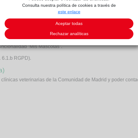
Consulta nuestra política de cookies a través de
este enlace
ertificados) en formato imagen o PDF
Aceptar todas
Rechazar analíticas
 del propietario que la persona usuaria aporta voluntariamente
funcionalidad “Mis Mascotas”.
t. 6.1.b RGPD).
a)
s clínicas veterinarias de la Comunidad de Madrid y poder contact