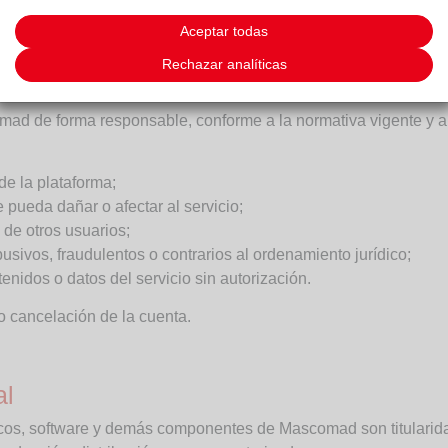
e la valoración, respuesta o resolución de las solicitudes reci
Aceptar todas
Rechazar analíticas
iones
ad de forma responsable, conforme a la normativa vigente y a 
 de la plataforma;
 pueda dañar o afectar al servicio;
 de otros usuarios;
busivos, fraudulentos o contrarios al ordenamiento jurídico;
enidos o datos del servicio sin autorización.
o cancelación de la cuenta.
al
ficos, software y demás componentes de Mascomad son titulari