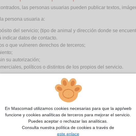
ontrados, las personas usuarias pueden publicar textos, imáge
la persona usuaria a:
pósito del servicio; (tipo de animal y dirección donde se encuen
 indicar datos de contacto.
rios o que vulneren derechos de terceros;
iento;
in su autorización;
omerciales, políticos o distintos de los propios del servicio.
tenido que incumpla estas condiciones o pueda generar riesgo,
ogida y clínicas veterinarias
En Mascomad utilizamos cookies necesarias para que la app/web
funcione y cookies analíticas de terceros para mejorar el servicio.
una cita con una clínica veterinaria, los datos estrictamente n
Puedes aceptar o rechazar las analíticas.
correspondiente.
Consulta nuestra política de cookies a través de
este enlace