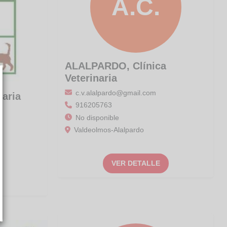
A.C.
ALALPARDO, Clínica
Veterinaria
c.v.alalpardo@gmail.com
naria
916205763
No disponible
Valdeolmos-Alalpardo
VER DETALLE