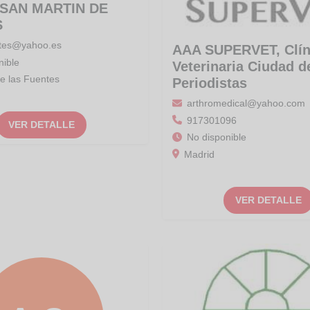
. SAN MARTIN DE
S
etes@yahoo.es
AAA SUPERVET, Clín
nible
Veterinaria Ciudad d
e las Fuentes
Periodistas
arthromedical@yahoo.com
917301096
VER DETALLE
No disponible
Madrid
VER DETALLE