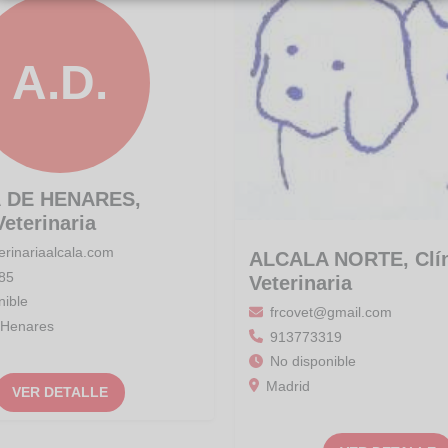
A.D.
 DE HENARES,
Veterinaria
erinariaalcala.com
ALCALA NORTE, Clín
85
Veterinaria
nible
frcovet@gmail.com
 Henares
913773319
No disponible
Madrid
VER DETALLE