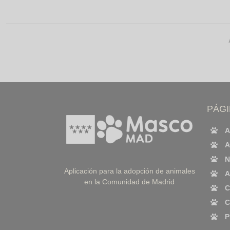
PÁG
A
A
N
Aplicación para la adopción de animales
A
en la Comunidad de Madrid
C
C
P