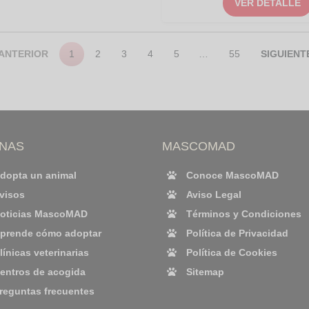
VER DETALLE
ANTERIOR
1
2
3
4
5
…
55
SIGUIENT
INAS
MASCOMAD
dopta un animal
Conoce MascoMAD
visos
Aviso Legal
oticias MascoMAD
Términos y Condiciones
prende cómo adoptar
Política de Privacidad
línicas veterinarias
Política de Cookies
entros de acogida
Sitemap
reguntas frecuentes