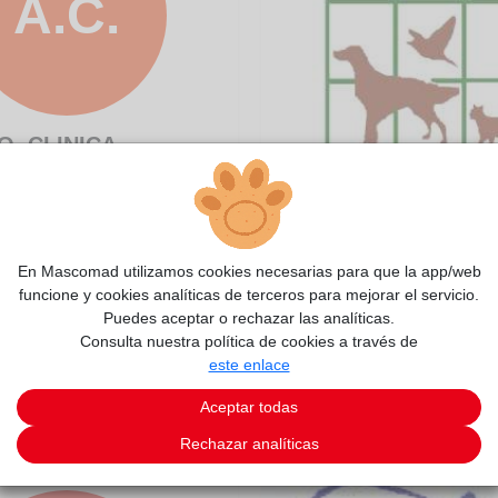
A.C.
O, CLINICA
NARIA
o@hotmail.com
ADEL, Clínica Veteri
66
cvadelcb@yahoo.es
nible
916764196
En Mascomad utilizamos cookies necesarias para que la app/web
funcione y cookies analíticas de terceros para mejorar el servicio.
No disponible
Puedes aceptar o rechazar las analíticas.
Torrejón de Ardoz
Consulta nuestra política de cookies a través de
VER DETALLE
este enlace
VER DETALLE
Aceptar todas
Rechazar analíticas