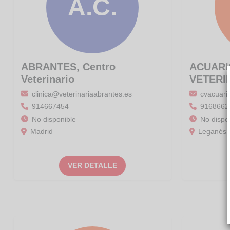
A.C.
ABRANTES, Centro
ACUARI
Veterinario
VETERI
clinica@veterinariaabrantes.es
cvacuari
914667454
9168662
No disponible
No dispo
Madrid
Leganés
VER DETALLE