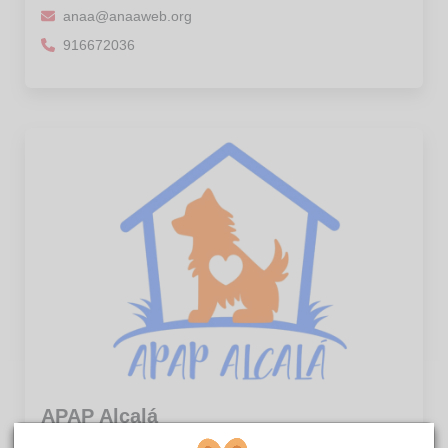
anaa@anaaweb.org
916672036
APAP Alcalá
apap@apap-alcala.org