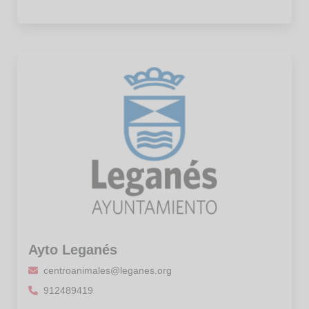
Ayto Leganés
centroanimales@leganes.org
912489419