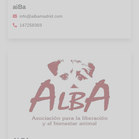
aiBa
info@aibamadrid.com
147258369