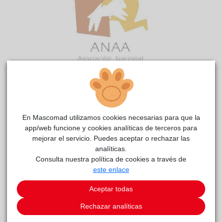
ABOGATO
reside actualmente en el centro de acogida
Anaa
.
En Mascomad utilizamos cookies necesarias para que la
app/web funcione y cookies analíticas de terceros para
Este animal aún no ha recibido solicitudes de
mejorar el servicio. Puedes aceptar o rechazar las
adopción
analíticas.
Consulta nuestra política de cookies a través de
SOLICITAR ADOPCIÓN
este enlace
Aceptar todas
IR A LISTA DE ANIMALES
Rechazar analíticas
Iniciar sesión
para poder adoptar animales en MascoMad*