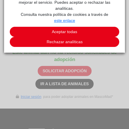
mejorar el servicio. Puedes aceptar o rechazar las
Cariñoso/a
analíticas.
Consulta nuestra política de cookies a través de
Curiosidades
este enlace
¡Os presentamos a Adonis Noé!Es un perrito de dos años,
cariñoso, protector y puede estar con cualquier tipo de familia,
Aceptar todas
preferiblemente en casas con jardín💜
Rechazar analíticas
Este animal aún no ha recibido solicitudes de
adopción
SOLICITAR ADOPCIÓN
IR A LISTA DE ANIMALES
Iniciar sesión
para poder adoptar animales en MascoMad*