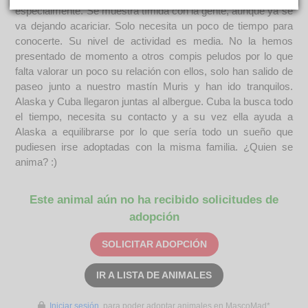
especialmente. Se muestra tímida con la gente, aunque ya se
va dejando acariciar. Solo necesita un poco de tiempo para
conocerte. Su nivel de actividad es media. No la hemos
presentado de momento a otros compis peludos por lo que
falta valorar un poco su relación con ellos, solo han salido de
paseo junto a nuestro mastín Muris y han ido tranquilos.
Alaska y Cuba llegaron juntas al albergue. Cuba la busca todo
el tiempo, necesita su contacto y a su vez ella ayuda a
Alaska a equilibrarse por lo que sería todo un sueño que
pudiesen irse adoptadas con la misma familia. ¿Quien se
anima? :)
Este animal aún no ha recibido solicitudes de
adopción
SOLICITAR ADOPCIÓN
IR A LISTA DE ANIMALES
Iniciar sesión
para poder adoptar animales en MascoMad*