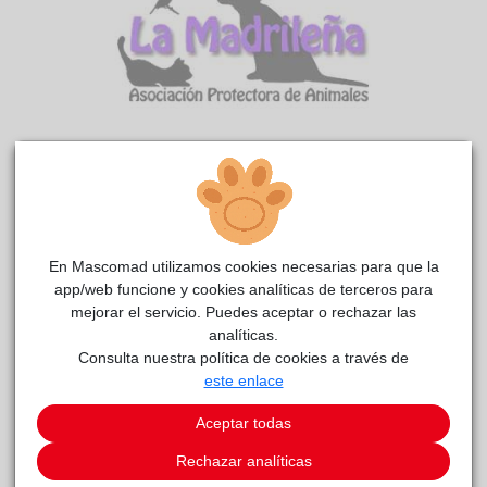
Alaska
La
reside actualmente en el centro de acogida
madrileña
.
En Mascomad utilizamos cookies necesarias para que la
COMENTARIOS
app/web funcione y cookies analíticas de terceros para
Carácter
mejorar el servicio. Puedes aceptar o rechazar las
analíticas.
Descripción Alaska es una de nuestras grandullonas, de
Consulta nuestra política de cookies a través de
carácter sensible. En la manipulación y puesta de arnés hay
este enlace
que ir con calma, sin prisa. Con un poco de paciencia se deja
hacer. Camina tranquila por el parque, sin tirar de la correa y
Aceptar todas
disfrutando del paseo. Es muy sensible al tráfico, manda
señales de calma y con el paso de camiones se para aunque
Rechazar analíticas
luego continúa andando. No se bloquea pero no le gusta