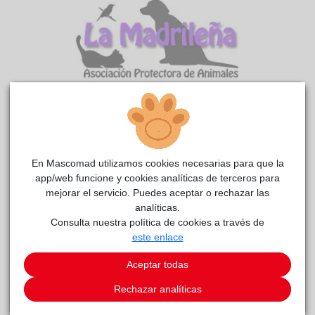
Albin
La
reside actualmente en el centro de acogida
madrileña
.
En Mascomad utilizamos cookies necesarias para que la
app/web funcione y cookies analíticas de terceros para
COMENTARIOS
mejorar el servicio. Puedes aceptar o rechazar las
analíticas.
Carácter
Consulta nuestra política de cookies a través de
Descripción Albin es un perrete precioso y algo sensible. Le
este enlace
incomoda un poco la manipulación y puesta de arnés, se
queda muy quieto y un poco encogido. Al principio de llegar al
Aceptar todas
albergue no quería salir al parque. Poco a poco ha ido
Rechazar analíticas
cogiendo confianza y ya hemos conseguido dar un buen
paseo con él. Con paciencia y cariño eso si, porque todavía