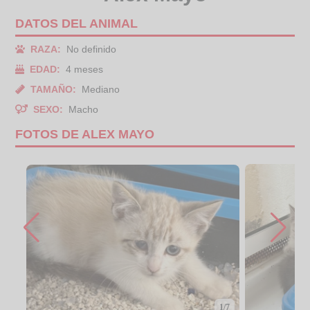
DATOS DEL ANIMAL
RAZA:
No definido
EDAD:
4 meses
TAMAÑO:
Mediano
SEXO:
Macho
FOTOS DE ALEX MAYO
1/7