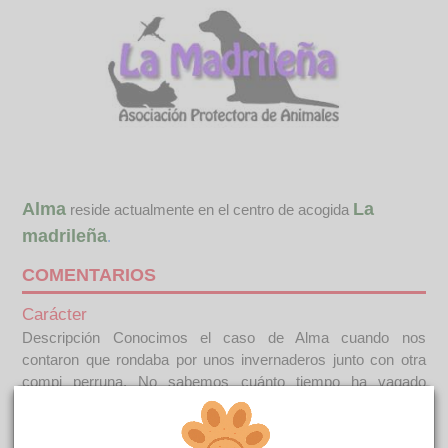
Alma
La
reside actualmente en el centro de acogida
madrileña
.
COMENTARIOS
Carácter
Descripción Conocimos el caso de Alma cuando nos
contaron que rondaba por unos invernaderos junto con otra
compi perruna. No sabemos cuánto tiempo ha vagado
buscándose la vida, ni si alguna vez tuvo una familia. Nadie
podía o quería hacerse cargo de ella y nosotros en cuanto
tuvimos hueco, no pudimos mirar a otro lado. Sabemos que