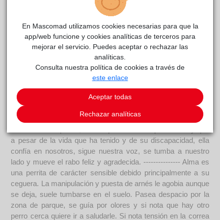
ha tenido cachorros, seguramente varias veces, de los que
se desconoce cuál fue su destino. También sabemos que ha
En Mascomad utilizamos cookies necesarias para que la
pasado hambre y frio, que tuviese familia o no nadie se ha
app/web funcione y cookies analíticas de terceros para
preocupado por ella en mucho tiempo pues cuando llegó al
mejorar el servicio. Puedes aceptar o rechazar las
albergue estaba por debajo de su peso, descuidada,
analíticas.
caminaba de manera que se le intuían problemas de huesos
Consulta nuestra política de cookies a través de
y lo más destacable: Alma es completamente ciega sin
este enlace
posibilidad alguna de recuperar algo de vista. Pero lejos de
Aceptar todas
causarnos pena, Alma nos ha hecho sonreír desde el minuto
uno y nos hace sentir enormemente afortunados. Somos
Rechazar analíticas
afortunados de tenerla en el albergue, de estar descubriendo
lo maravillosa que es, de ver que tiene un espíritu noble y que
a pesar de la vida que ha tenido y de su discapacidad, ella
confía en nosotros, sigue nuestra voz, se tumba a nuestro
lado y mueve el rabo feliz y agradecida. --------------- Alma es
una perrita de carácter sensible debido principalmente a su
ceguera. La manipulación y puesta de arnés le agobia aunque
se deja, suele tumbarse en el suelo. Pasea despacio por la
zona de parque, se guía por olores y si nota que hay otro
perro cerca quiere ir a saludarle. Si nota tensión en la correa