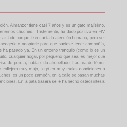
cción. Almanzor tiene casi 7 años y es un gato majísimo,
tenemos chuches. Tristemente, ha dado positivo en FIV
ar aislado porque le encanta la atención humana, pero ser
e acogerle o adoptarle para que pudiese tener compañía,
que ha pasado ya. En un entorno tranquilo (como lo es un
ito, cualquier hogar, por pequeño que sea, es mejor que
 aviso de policía, había sido atropellado, fractura de fémur
zo callejero muy majo, llegó en muy malas condiciones a
huches, es un poco zampón, en la calle se pasan muchas
enciones. En la pata trasera se le ha hecho osteosíntesis