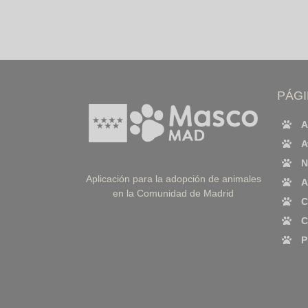
PÁG
A
A
N
Aplicación para la adopción de animales
A
en la Comunidad de Madrid
C
C
P