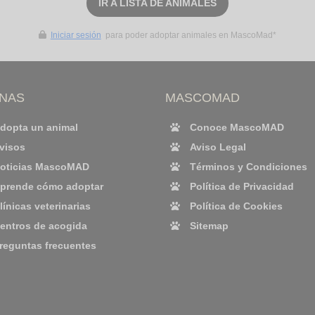
IR A LISTA DE ANIMALES
Iniciar sesión
para poder adoptar animales en MascoMad*
INAS
MASCOMAD
dopta un animal
Conoce MascoMAD
visos
Aviso Legal
oticias MascoMAD
Términos y Condiciones
prende cómo adoptar
Política de Privacidad
línicas veterinarias
Política de Cookies
entros de acogida
Sitemap
reguntas frecuentes