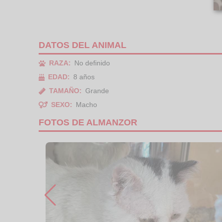
DATOS DEL ANIMAL
RAZA:
No definido
EDAD:
8 años
TAMAÑO:
Grande
SEXO:
Macho
FOTOS DE ALMANZOR