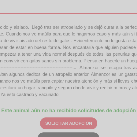
do y aislado. Llegó tras ser atropellado y se dejó curar a la perfe
te. Cuando nos ve maúlla para que le hagamos caso y más aún si 
ha de vivir aislado del resto de gatos. Evidentemente no le gusta est
a pesar de estar en buena forma. Nos encantaría que alguien pudies
y empezar a tener una vida normal después de todas las penurias 
n convivir con gatos sanos sin problema. Piensa en hacerle un huequ
--------------------------------------------... Almanzor se recogió tras
ltan algunos deditos de un atropello anterior. Almanzor es un gata
uando nos ve maúlla para captar nuestra atención y más si llevas c
sitara un hogar tranquilo y seguro donde vivir y recibir mimos y at
 Ya está castrado y vacunado.
Este animal aún no ha recibido solicitudes de adopción
SOLICITAR ADOPCIÓN