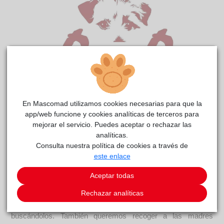
En Mascomad utilizamos cookies necesarias para que la
app/web funcione y cookies analíticas de terceros para
Andrei Mayo
reside actualmente en el centro de acogida
mejorar el servicio. Puedes aceptar o rechazar las
ALBA
.
analíticas.
Consulta nuestra política de cookies a través de
COMENTARIOS
este enlace
Curiosidades
Aceptar todas
Los gatitos de apellido MAYO, han sido rescatados de una
Rechazar analíticas
finca entre basura, palets y muchas gallinas. De momento se
han recogido 10, pero pueden ser más, seguiremos
buscándolos. También queremos recoger a las madres