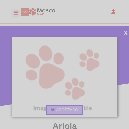
X
ADOPTADO
Ariola