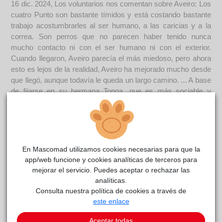
16 dic. 2024, Los voluntarios nos comentan sobre Aveiro: Los
cuatro Punto son bastante tímidos y está costando bastante
trabajo acostumbrarles al ser humano, a las caricias y a la
correa. Son perros que no parecen haber tenido nunca
mucho contacto ni con el ser humano ni con el exterior.
Cuando llegaron, Aveiro parecía el más miedoso, pero ahora
esto es lejos de la realidad, Aveiro ha mejorado mucho desde
que llegó, aunque todavía le queda un largo camino. ... A base
de fijarse en su hermana Tonga, que es más sociable y
cariñosa, poco a poco hemos conseguido que confíe en
nosotras y, con salchichas y mucha paciencia, por fin se
acerca a nosotras y se deja acariciar. -------------------------------
---------------- Aveiro es curioso y tiene interés por acercarse
allá donde se acerquen sus hermanos, lo que ha permitido
En Mascomad utilizamos cookies necesarias para que la
que poco a poco se deje manipular y hasta poner un arnés.
app/web funcione y cookies analíticas de terceros para
Actualmente lo que queda por conseguir es que pueda pasear
mejorar el servicio. Puedes aceptar o rechazar las
con correa, pues cuando la lleva puesta todavía se bloquea.
analíticas.
Además, el exterior les resulta amenazante a todos ellos,
Consulta nuestra política de cookies a través de
pues seguramente hayan permanecido aislados o encerrados
este enlace
sin socializar. Aveiro mejoraría mucho más rápido en un
Aceptar todas
hogar tranquilo y con otro perrito al que pueda imitar. Lo ideal