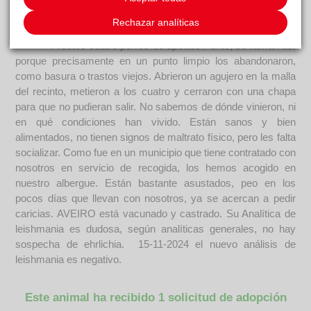
sería una familia comprensiva y con paciencia, dispuesta a
Rechazar analíticas
dejarle avanzar a sus tiempos. ---------------------------------------
---------- A estos cuatro perros de apellido Punto, se llaman así
porque precisamente en un punto limpio los abandonaron,
como basura o trastos viejos. Abrieron un agujero en la malla
del recinto, metieron a los cuatro y cerraron con una chapa
para que no pudieran salir. No sabemos de dónde vinieron, ni
en qué condiciones han vivido. Están sanos y bien
alimentados, no tienen signos de maltrato físico, pero les falta
socializar. Como fue en un municipio que tiene contratado con
nosotros en servicio de recogida, los hemos acogido en
nuestro albergue. Están bastante asustados, peo en los
pocos días que llevan con nosotros, ya se acercan a pedir
caricias. AVEIRO está vacunado y castrado. Su Analítica de
leishmania es dudosa, según analíticas generales, no hay
sospecha de ehrlichia. 15-11-2024 el nuevo análisis de
leishmania es negativo.
Este animal ha recibido 1 solicitud de adopción