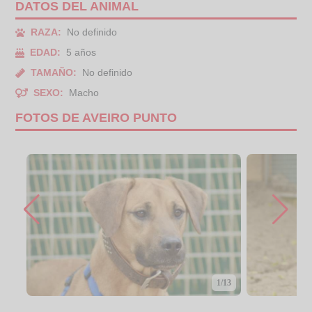
DATOS DEL ANIMAL
RAZA:
No definido
EDAD:
5 años
TAMAÑO:
No definido
SEXO:
Macho
FOTOS DE AVEIRO PUNTO
1/13