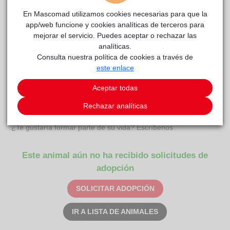
Animal
.
En Mascomad utilizamos cookies necesarias para que la
COMENTARIOS
app/web funcione y cookies analíticas de terceros para
mejorar el servicio. Puedes aceptar o rechazar las
Carácter
analíticas.
Consulta nuestra política de cookies a través de
Avis y sus herman@s fueron abandonados en una caja al lado
este enlace
de unos contenedores de basura. Estos 4 hermanit@s son
unos gatitos adorables que se merecen encontrar un hogar
Aceptar todas
donde les den todo el amor que necesitan y no los vuelvan a
Rechazar analíticas
abandonar nunca.
¿Te gustaría formar parte de su vida? Escríbenos
Este animal aún no ha recibido solicitudes de
adopción
SOLICITAR ADOPCIÓN
IR A LISTA DE ANIMALES