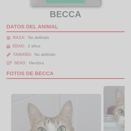
BECCA
DATOS DEL ANIMAL
RAZA:
No definido
EDAD:
2 años
TAMAÑO:
No definido
SEXO:
Hembra
FOTOS DE BECCA