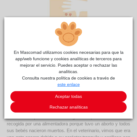
En Mascomad utilizamos cookies necesarias para que la
app/web funcione y cookies analíticas de terceros para
mejorar el servicio. Puedes aceptar o rechazar las
BECCA
La
reside actualmente en el centro de acogida
analíticas.
Consulta nuestra política de cookies a través de
Voz Animal
.
este enlace
COMENTARIOS
Aceptar todas
Carácter
Rechazar analíticas
Becca vivía en un jardín donde probablemente fue
abandonada por su familia. Llegó a la protectora tras ser
recogida por una alimentadora porque tuvo un aborto y todos
sus bebés nacieron muertos. En el veterinario, vimos que era