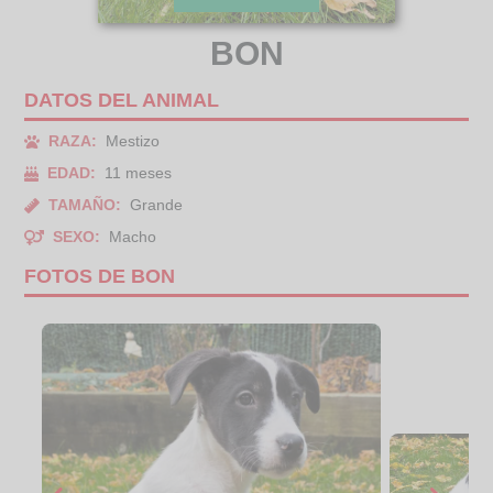
BON
DATOS DEL ANIMAL
RAZA:
Mestizo
EDAD:
11 meses
TAMAÑO:
Grande
SEXO:
Macho
FOTOS DE BON