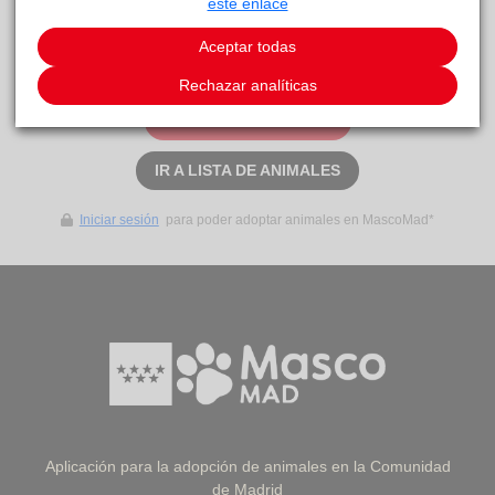
Anaa
este enlace
acogida
.
Aceptar todas
Este animal aún no ha recibido solicitudes de
adopción
Rechazar analíticas
SOLICITAR ADOPCIÓN
IR A LISTA DE ANIMALES
Iniciar sesión
para poder adoptar animales en MascoMad*
Aplicación para la adopción de animales en la Comunidad
de Madrid