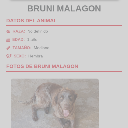
BRUNI MALAGON
DATOS DEL ANIMAL
RAZA:
No definido
EDAD:
1 año
TAMAÑO:
Mediano
SEXO:
Hembra
FOTOS DE BRUNI MALAGON