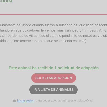
CIAAM
.
 bastante asustado cuando fueron a buscarle así que llegó desconf
fiando en sus cuidadores le vemos más cariñoso y mimosón. A noso
sin perdernos de vista, todo el camino pendiente de nosotros y pidié
dos, quiere tenerte tan cerca que se te sienta encima!).
Este animal ha recibido 1 solicitud de adopción
SOLICITAR ADOPCIÓN
IR A LISTA DE ANIMALES
Iniciar sesión
para poder adoptar animales en MascoMad*