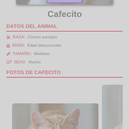
Cafecito
DATOS DEL ANIMAL
RAZA:
Común europeo
EDAD:
Edad desconocida
TAMAÑO:
Mediano
SEXO:
Macho
FOTOS DE CAFECITO