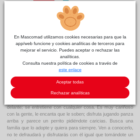
En Mascomad utilizamos cookies necesarias para que la
app/web funcione y cookies analíticas de terceros para
mejorar el servicio. Puedes aceptar o rechazar las
Cafecito
reside actualmente en el centro de acogida
analíticas.
CIAAM
.
Consulta nuestra política de cookies a través de
este enlace
COMENTARIOS
Aceptar todas
Carácter
Rechazar analíticas
¡Cafecito es una pasada de gato! Es activo, curioso y muy
juguetón. Le encantan todos los juguetes que le pongas
delante; se entretiene con cualquier cosa. Es muy cariñoso
con la gente, le encanta que le soben; disfruta jugando panza
arriba y parece un perrito pidiéndote caricias. Busca una
familia que lo adopte y quiera para siempre. Ven a conocerlo,
no te defraudará y disfrutarás con él igual que tomándote un