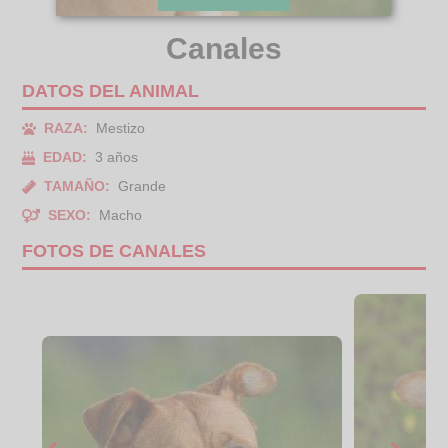
Canales
DATOS DEL ANIMAL
RAZA:
Mestizo
EDAD:
3 años
TAMAÑO:
Grande
SEXO:
Macho
FOTOS DE CANALES