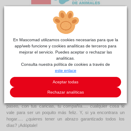
Canales
reside actualmente en el centro de acogida
En Mascomad utilizamos cookies necesarias para que la
CIAAM
.
app/web funcione y cookies analíticas de terceros para
mejorar el servicio. Puedes aceptar o rechazar las
COMENTARIOS
analíticas.
Consulta nuestra política de cookies a través de
Carácter
este enlace
Canales es un perro cariñoso y besucón; su máximo interés
es subirme encima tuyo para abrazarte mejor. Cojea al
Aceptar todas
caminar ya que llegó con una antigua fractura en la pata, ya
Rechazar analíticas
soldada. Esto nos demuestra lo poco que se ocupó de él la
persona que lo abandonó. Disfruta con todo, corriendo, de
paseo, con tus caricias, tu compañía…. cualquier cosa le
vale para ser un poquito más feliz. Y, si ya encontrara un
hogar…. ¿quieres tener un abrazo garantizado todos los
días? ¡Adóptale!