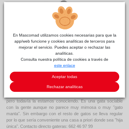
En Mascomad utilizamos cookies necesarias para que la
app/web funcione y cookies analíticas de terceros para
mejorar el servicio. Puedes aceptar o rechazar las
analíticas.
Carminchi
La
reside actualmente en el centro de acogida
Consulta nuestra política de cookies a través de
madrileña
este enlace
.
COMENTARIOS
Aceptar todas
Rechazar analíticas
Carácter
Descripción Carminchi lleva algunos meses con nosotros
pero todavía la estamos conociendo. Es una gata sociable
con la gente aunque no parece muy mimosa o muy "gato
manta". Sin embargo con el resto de gatos se lleva regular
por lo que sería conveniente una casa a priori donde sea "hija
única". Contacto directo gateras: 662 46 97 99