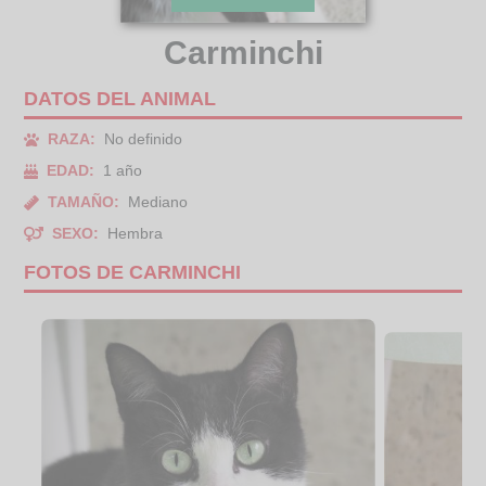
Carminchi
DATOS DEL ANIMAL
RAZA:
No definido
EDAD:
1 año
TAMAÑO:
Mediano
SEXO:
Hembra
FOTOS DE CARMINCHI