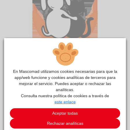
Cartoon
reside actualmente en el centro de acogida
RIVAnimal
.
En Mascomad utilizamos cookies necesarias para que la
app/web funcione y cookies analíticas de terceros para
COMENTARIOS
mejorar el servicio. Puedes aceptar o rechazar las
analíticas.
Curiosidades
Consulta nuestra política de cookies a través de
Cartoon llego al centro con una situación bastante complicada
este enlace
en cuanto al acercamiento y contacto con las personas, no
queria ni vernos, se sentía mal, incómodo, defraudado lo que
Aceptar todas
le permitia mostrar picos de estrés que ocasionaba poco
control de la mordida. Por su actitud ante el árnes, collar y
Rechazar analíticas
correa observamos que el perro no había paseado nunca o