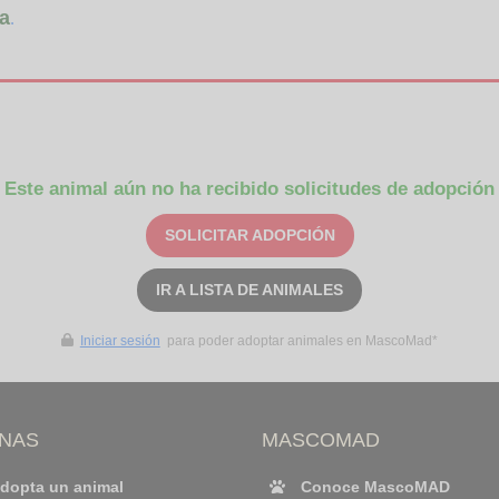
a
.
Este animal aún no ha recibido solicitudes de adopción
SOLICITAR ADOPCIÓN
IR A LISTA DE ANIMALES
Iniciar sesión
para poder adoptar animales en MascoMad*
INAS
MASCOMAD
dopta un animal
Conoce MascoMAD