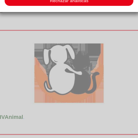
Rechazar analíticas
IVAnimal
.