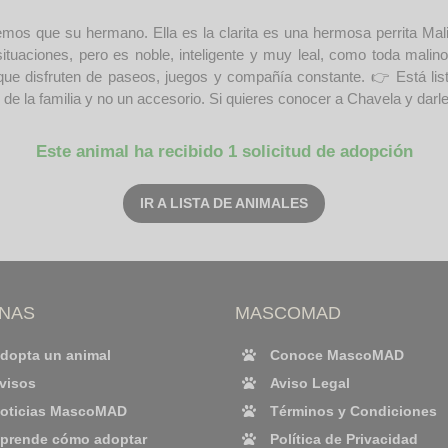
mos que su hermano. Ella es la clarita es una hermosa perrita Mali
tuaciones, pero es noble, inteligente y muy leal, como toda malinoi
que disfruten de paseos, juegos y compañía constante. 👉 Está lis
 la familia y no un accesorio. Si quieres conocer a Chavela y darle 
Este animal ha recibido 1 solicitud de adopción
IR A LISTA DE ANIMALES
INAS
MASCOMAD
dopta un animal
Conoce MascoMAD
visos
Aviso Legal
oticias MascoMAD
Términos y Condiciones
prende cómo adoptar
Política de Privacidad