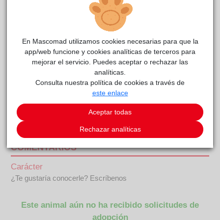
En Mascomad utilizamos cookies necesarias para que la
app/web funcione y cookies analíticas de terceros para
mejorar el servicio. Puedes aceptar o rechazar las
analíticas.
Consulta nuestra política de cookies a través de
este enlace
Aceptar todas
CHESSY
La
reside actualmente en el centro de acogida
Voz Animal
.
Rechazar analíticas
COMENTARIOS
Carácter
¿Te gustaría conocerle? Escríbenos
Este animal aún no ha recibido solicitudes de
adopción