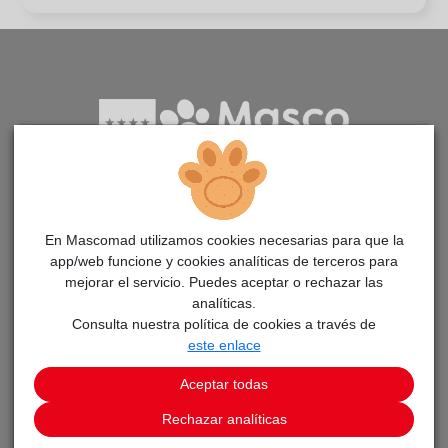
Aplicación para la adopción de animales en la Comunidad
de Madrid
En Mascomad utilizamos cookies necesarias para que la
app/web funcione y cookies analíticas de terceros para
mejorar el servicio. Puedes aceptar o rechazar las
PÁGINAS
analíticas.
Consulta nuestra política de cookies a través de
Adopta un animal
este enlace
Avisos
Aceptar todas
Noticias MascoMAD
Rechazar analíticas
Aprende cómo adoptar