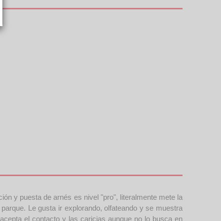
ón y puesta de arnés es nivel "pro", literalmente mete la
l parque. Le gusta ir explorando, olfateando y se muestra
 acepta el contacto y las caricias aunque no lo busca en