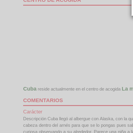
CENTRO DE ACOGIDA
Cuba
La m
reside actualmente en el centro de acogida
COMENTARIOS
Carácter
Descripción Cuba llegó al albergue con Alaska, con la qu
cabeza dentro del arnés para que se lo pongas pues sabe 
curiosa observando a su alrededor. Parece una niña a la