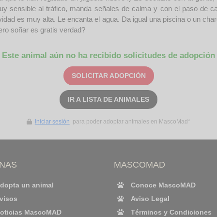
y sensible al tráfico, manda señales de calma y con el paso de 
vidad es muy alta. Le encanta el agua. Da igual una piscina o un ch
ro soñar es gratis verdad?
Este animal aún no ha recibido solicitudes de adopción
SOLICITAR ADOPCIÓN
IR A LISTA DE ANIMALES
Iniciar sesión
para poder adoptar animales en MascoMad*
INAS
MASCOMAD
dopta un animal
Conoce MascoMAD
visos
Aviso Legal
oticias MascoMAD
Términos y Condiciones