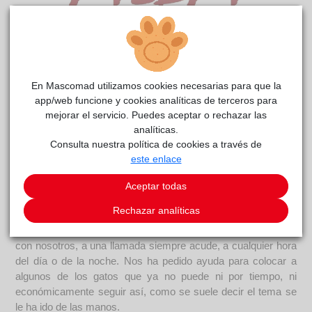
Dayr Coca
reside actualmente en el centro de acogida
ALBA
.
En Mascomad utilizamos cookies necesarias para que la
app/web funcione y cookies analíticas de terceros para
COMENTARIOS
mejorar el servicio. Puedes aceptar o rechazar las
analíticas.
Curiosidades
Consulta nuestra política de cookies a través de
Nuestro amigo y colaborador Juan, a causa de su buen
este enlace
corazón y amor por los gatos, ha ido recogiendo y acogiendo
en su casa a demasiados animales. Él es capaz de subir a
Aceptar todas
árboles, tejados, puentes y bajar a pozos, alcantarillas,
Rechazar analíticas
sótanos tapiados y demás lugares imposibles, que ni los
bomberos pueden hacer. ... Ha colaborado muchas veces
con nosotros, a una llamada siempre acude, a cualquier hora
del día o de la noche. Nos ha pedido ayuda para colocar a
algunos de los gatos que ya no puede ni por tiempo, ni
económicamente seguir así, como se suele decir el tema se
le ha ido de las manos.