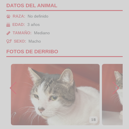
DATOS DEL ANIMAL
RAZA:
No definido
EDAD:
3 años
TAMAÑO:
Mediano
SEXO:
Macho
FOTOS DE DERRIBO
1/8