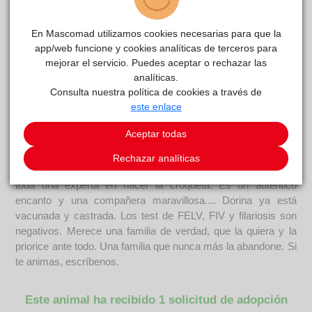
Curiosidades
Las gatas de apellido Oku (Dorina, Florinda y Ekaterina) se
iban a quedar solas, porque su supuesta dueña iba a marchar
En Mascomad utilizamos cookies necesarias para que la
a su país y las iba a dejar abandonadas. Pero un señor se
app/web funcione y cookies analíticas de terceros para
enteró y se las llevó a su casa y luego dio el aviso al
mejorar el servicio. Puedes aceptar o rechazar las
ayuntamiento y las recogimos porque tenemos contrato de
analíticas.
Consulta nuestra política de cookies a través de
acogida en ese municipio. Cuando Dorina llegó estaba muy
este enlace
asustada y pasó los primeros días escondida, algo totalmente
comprensible después de lo vivido. Con el paso del tiempo y
Aceptar todas
al sentirse segura, ha sacado a relucir su verdadero carácter:
es una gata muy cariñosa, sociable y dulce. Le encanta
Rechazar analíticas
recibir atención, hace fiestas a todo el que se acerca y es
toda una experta en hacer la croqueta. Es un auténtico
encanto y una compañera maravillosa.... Dorina ya está
vacunada y castrada. Los test de FELV, FIV y filariosis son
negativos. Merece una familia de verdad, que la quiera y la
priorice ante todo. Una familia que nunca más la abandone. Si
te animas, escríbenos.
Este animal ha recibido 1 solicitud de adopción