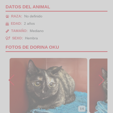
DATOS DEL ANIMAL
RAZA:
No definido
EDAD:
2 años
TAMAÑO:
Mediano
SEXO:
Hembra
FOTOS DE DORINA OKU
1/4