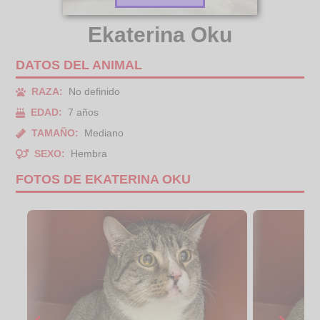
Ekaterina Oku
DATOS DEL ANIMAL
RAZA:
No definido
EDAD:
7 años
TAMAÑO:
Mediano
SEXO:
Hembra
FOTOS DE EKATERINA OKU