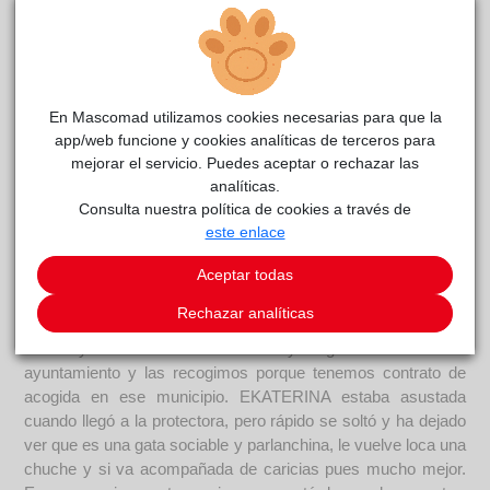
En Mascomad utilizamos cookies necesarias para que la
Ekaterina Oku
reside actualmente en el centro de
app/web funcione y cookies analíticas de terceros para
ALBA
mejorar el servicio. Puedes aceptar o rechazar las
acogida
.
analíticas.
COMENTARIOS
Consulta nuestra política de cookies a través de
este enlace
Curiosidades
Aceptar todas
Las gatas de apellido Oku (Dorina, Florinda y Ekaterina) se
iban a quedar solas, porque su supuesta dueña iba a marchar
Rechazar analíticas
a su país y las iba a dejar abandonadas. Pero un señor se
enteró y se las llevó a su casa y luego dio el aviso al
ayuntamiento y las recogimos porque tenemos contrato de
acogida en ese municipio. EKATERINA estaba asustada
cuando llegó a la protectora, pero rápido se soltó y ha dejado
ver que es una gata sociable y parlanchina, le vuelve loca una
chuche y si va acompañada de caricias pues mucho mejor.