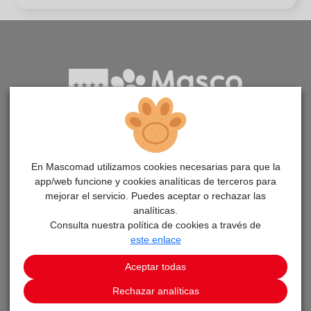
Aplicación para la adopción de animales en la Comunidad
de Madrid
En Mascomad utilizamos cookies necesarias para que la
app/web funcione y cookies analíticas de terceros para
mejorar el servicio. Puedes aceptar o rechazar las
PÁGINAS
analíticas.
Consulta nuestra política de cookies a través de
Adopta un animal
este enlace
Avisos
Aceptar todas
Noticias MascoMAD
Rechazar analíticas
Aprende cómo adoptar