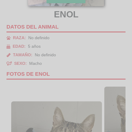
ENOL
DATOS DEL ANIMAL
RAZA:
No definido
EDAD:
5 años
TAMAÑO:
No definido
SEXO:
Macho
FOTOS DE ENOL