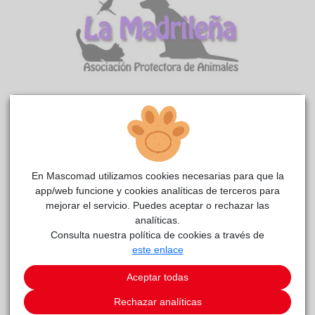
Estrella
La
reside actualmente en el centro de acogida
madrileña
.
En Mascomad utilizamos cookies necesarias para que la
COMENTARIOS
app/web funcione y cookies analíticas de terceros para
mejorar el servicio. Puedes aceptar o rechazar las
Carácter
analíticas.
Descripción Estrella es una perrita un poco sensible,
Consulta nuestra política de cookies a través de
reservada ante los desconocidos, pero cariñosa con quien
este enlace
conoce. La manipulación y puesta de arnés es buena. Se
pone contenta porque sabe que va a salir al parque y se deja
Aceptar todas
hacer con tranquilidad. Pasea bien por el parque, no tira de la
correa y va atenta a los estímulos. De vez en cuando hace
Rechazar analíticas