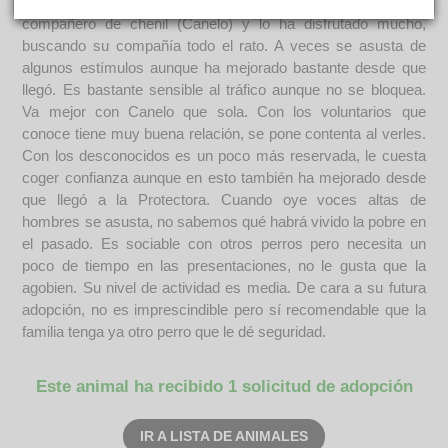
búsquedas de olfato. De momento solo ha salido con su
compañero de chenil (Canelo) y lo ha disfrutado mucho,
buscando su compañía todo el rato. A veces se asusta de
algunos estímulos aunque ha mejorado bastante desde que
llegó. Es bastante sensible al tráfico aunque no se bloquea.
Va mejor con Canelo que sola. Con los voluntarios que
conoce tiene muy buena relación, se pone contenta al verles.
Con los desconocidos es un poco más reservada, le cuesta
coger confianza aunque en esto también ha mejorado desde
que llegó a la Protectora. Cuando oye voces altas de
hombres se asusta, no sabemos qué habrá vivido la pobre en
el pasado. Es sociable con otros perros pero necesita un
poco de tiempo en las presentaciones, no le gusta que la
agobien. Su nivel de actividad es media. De cara a su futura
adopción, no es imprescindible pero sí recomendable que la
familia tenga ya otro perro que le dé seguridad.
Este animal ha recibido 1 solicitud de adopción
IR A LISTA DE ANIMALES