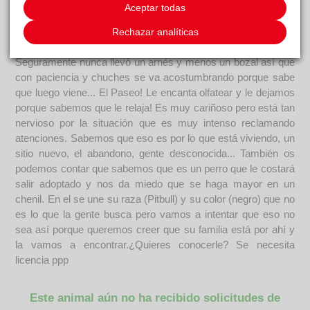
Qué os podemos contar de Eternal? Que es un jovenzuelo
Aceptar todas
encantador. Con esa carita y esas ganas locas de interactuar
contigo. Todavia se está adaptando al centro pero aprende
Rechazar analíticas
rápido. Sabe cuando le toca salir y cual es el camino!
Seguramente nunca llevó un arnés y menos un bozal así que
con paciencia y chuches se va acostumbrando porque sabe
que luego viene... El Paseo! Le encanta olfatear y le dejamos
porque sabemos que le relaja! Es muy cariñoso pero está tan
nervioso por la situación que es muy intenso reclamando
atenciones. Sabemos que eso es por lo que está viviendo, un
sitio nuevo, el abandono, gente desconocida... También os
podemos contar que sabemos que es un perro que le costará
salir adoptado y nos da miedo que se haga mayor en un
chenil. En el se une su raza (Pitbull) y su color (negro) que no
es lo que la gente busca pero vamos a intentar que eso no
sea así porque queremos creer que su familia está por ahí y
la vamos a encontrar.¿Quieres conocerle? Se necesita
licencia ppp
Este animal aún no ha recibido solicitudes de