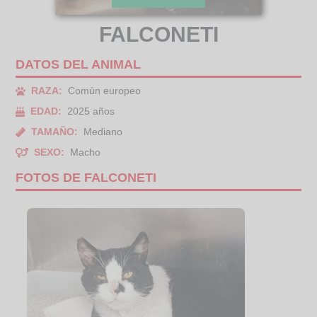
FALCONETI
DATOS DEL ANIMAL
RAZA:
Común europeo
EDAD:
2025 años
TAMAÑO:
Mediano
SEXO:
Macho
FOTOS DE FALCONETI