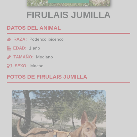
FIRULAIS JUMILLA
DATOS DEL ANIMAL
RAZA:
Podenco ibicenco
EDAD:
1 año
TAMAÑO:
Mediano
SEXO:
Macho
FOTOS DE FIRULAIS JUMILLA