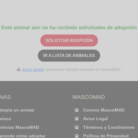
Este animal aún no ha recibido solicitudes de adopción
SOLICITAR ADOPCIÓN
IR A LISTA DE ANIMALES
Iniciar sesión
para poder adoptar animales en MascoMad*
INAS
MASCOMAD
dopta un animal
Conoce MascoMAD
visos
Aviso Legal
oticias MascoMAD
Términos y Condiciones
prende cómo adoptar
Política de Privacidad