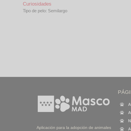
Curiosidades
Tipo de pelo: Semilargo
PÁG
A
A
N
Aplicación para la adopción de animales
A