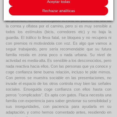
Aceptar todas
la colocación de arnés y manipulación en general. Con un
poquito de paciencia y calma termina por ceder. Las primeras
Rechazar analíticas
salidas al parque le costaba bastante, pero poco y con ayuda
de premios, hemos conseguido llevarla de paseo. No tira de
la correa y olfatea por el camino, pero si es muy sensible a
todos los estímulos (bicis, corredores etc) y no baja la
guardia. El tráfico lo lleva fatal, se bloquea y no recupera ni
con premios ni motivándola con voz. Es algo que vamos a
seguir trabajando, pero sería recomendable que su futura
familia resida en zona poco o nada urbana. Su nivel de
actividad es media-alta. Es sensible a los desconocidos, pero
nada reactiva hacia ellos. Con las personas que ya conoce y
coge confianza tiene buena relación, incluso te pide mimos.
Con perros se muestra sociable en las presentaciones, no
invade el espacio de los otros controla muy bien las señales
sociales. Enseguida coge confianza con ellos hasta con
perros "complicados". Es apta con gatos. Flaca necesita una
familia con experiencia para saber gestionar su sensibilidad y
sus inseguridades, con paciencia para ayudarla en su
adaptación, y como hemos comentado antes, residiendo en