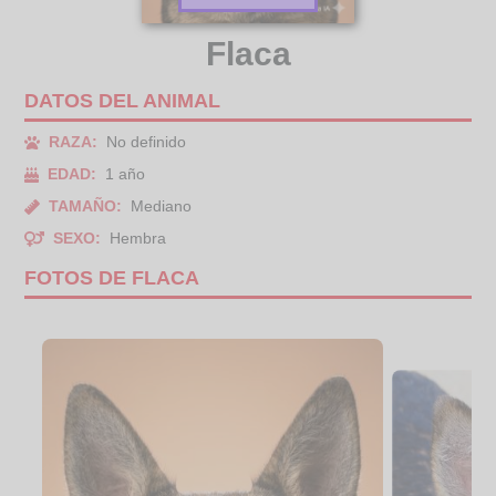
Flaca
DATOS DEL ANIMAL
RAZA:
No definido
EDAD:
1 año
TAMAÑO:
Mediano
SEXO:
Hembra
FOTOS DE FLACA