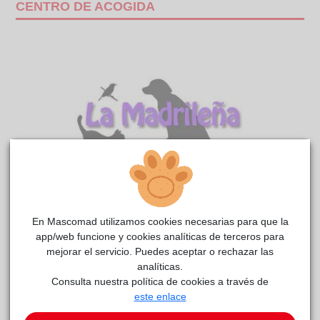
CENTRO DE ACOGIDA
Flaca
La
reside actualmente en el centro de acogida
En Mascomad utilizamos cookies necesarias para que la
app/web funcione y cookies analíticas de terceros para
madrileña
.
mejorar el servicio. Puedes aceptar o rechazar las
analíticas.
COMENTARIOS
Consulta nuestra política de cookies a través de
Carácter
este enlace
Descripción Flaca es una lobita preciosa. Le cuesta un poco