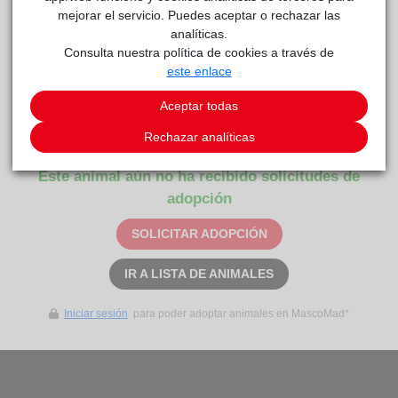
mejorar el servicio. Puedes aceptar o rechazar las
analíticas.
FLAMY
Anaa
reside actualmente en el centro de acogida
.
Consulta nuestra política de cookies a través de
COMENTARIOS
este enlace
Aceptar todas
Carácter
Tiara y Felipe don hermanos inseparables
Rechazar analíticas
Este animal aún no ha recibido solicitudes de
adopción
SOLICITAR ADOPCIÓN
IR A LISTA DE ANIMALES
Iniciar sesión
para poder adoptar animales en MascoMad*