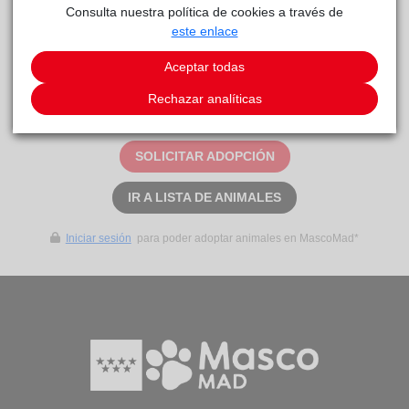
Consulta nuestra política de cookies a través de
Curiosidades
este enlace
Gata común, mayo de 2022
Aceptar todas
Este animal aún no ha recibido solicitudes de
Rechazar analíticas
adopción
SOLICITAR ADOPCIÓN
IR A LISTA DE ANIMALES
Iniciar sesión
para poder adoptar animales en MascoMad*