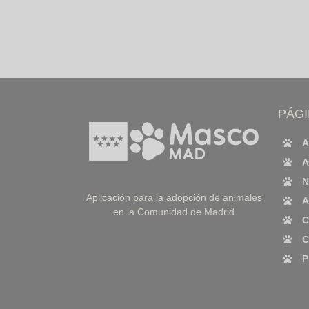
PÁG
A
A
N
Aplicación para la adopción de animales
A
en la Comunidad de Madrid
C
C
P