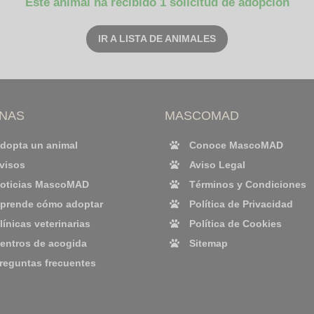
Este animal ha recibido 1 solicitud de adopción
IR A LISTA DE ANIMALES
INAS
MASCOMAD
dopta un animal
Conoce MascoMAD
visos
Aviso Legal
oticias MascoMAD
Términos y Condiciones
prende cómo adoptar
Política de Privacidad
línicas veterinarias
Política de Cookies
entros de acogida
Sitemap
reguntas frecuentes