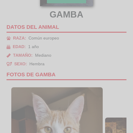
GAMBA
DATOS DEL ANIMAL
RAZA:
Común europeo
EDAD:
1 año
TAMAÑO:
Mediano
SEXO:
Hembra
FOTOS DE GAMBA