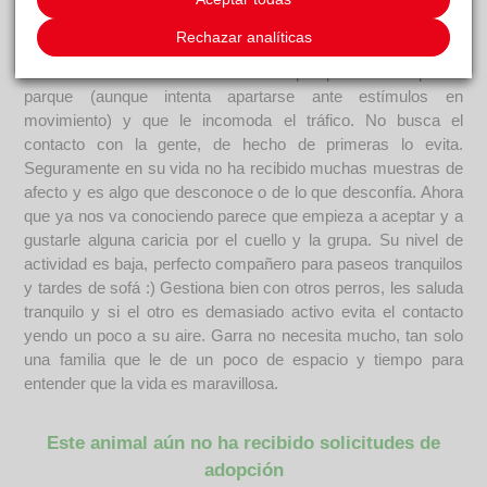
pero cuando ya te conoce relaja la tensión. Solo hemos
podido probarle en exterior un par de veces por lo que nos
Rechazar analíticas
gustaría valorarle un poco más, pero lo que si pudimos
observar en esas dos salidas es que pasea bien por el
parque (aunque intenta apartarse ante estímulos en
movimiento) y que le incomoda el tráfico. No busca el
contacto con la gente, de hecho de primeras lo evita.
Seguramente en su vida no ha recibido muchas muestras de
afecto y es algo que desconoce o de lo que desconfía. Ahora
que ya nos va conociendo parece que empieza a aceptar y a
gustarle alguna caricia por el cuello y la grupa. Su nivel de
actividad es baja, perfecto compañero para paseos tranquilos
y tardes de sofá :) Gestiona bien con otros perros, les saluda
tranquilo y si el otro es demasiado activo evita el contacto
yendo un poco a su aire. Garra no necesita mucho, tan solo
una familia que le de un poco de espacio y tiempo para
entender que la vida es maravillosa.
Este animal aún no ha recibido solicitudes de
adopción