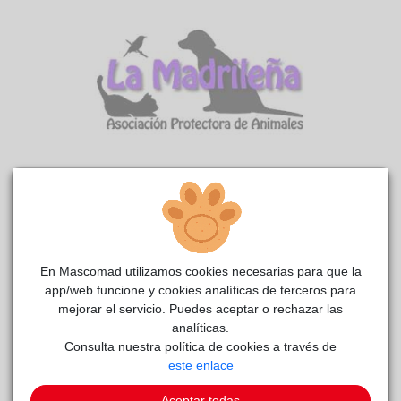
Garra
La
reside actualmente en el centro de acogida
madrileña
.
COMENTARIOS
En Mascomad utilizamos cookies necesarias para que la
app/web funcione y cookies analíticas de terceros para
Carácter
mejorar el servicio. Puedes aceptar o rechazar las
Descripción Garra llegó a nuestro albergue junto a Pintura,
analíticas.
dejando atrás su pasado de rehala. Tiene carácter equilibrado
Consulta nuestra política de cookies a través de
y un poco sensible. Algo tímido al principio de conocerte. Le
este enlace
agobia un poco la puesta de arnés y manipulación en general
Aceptar todas