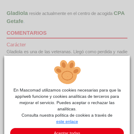
Gladiola
CPA
reside actualmente en el centro de acogida
Getafe
.
COMENTARIOS
Carácter
Gladiola es una de las veteranas. Llegó como perdida y nadie
la reclamó. Tiene muy buen carácter y es juguetona a pesar
de sus años. También hemos descubierto que se lleva bien
con los gatos puesto que nuestros gatos de colonia están al
lado de su chenil y los hemos visto compartir espacio. ¿Le
darías una oportunidad?Información a tener en cuenta: Los
En Mascomad utilizamos cookies necesarias para que la
animales salen en adopción identificados, desparasitados,
app/web funcione y cookies analíticas de terceros para
vacunados y esterilizados o con el compromiso de
mejorar el servicio. Puedes aceptar o rechazar las
esterilización en unos meses si son menores de 6 meses.
analíticas.
Consulta nuestra política de cookies a través de
Este animal aún no ha recibido solicitudes de
este enlace
adopción
Aceptar todas