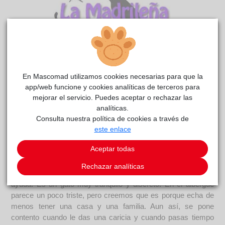
En Mascomad utilizamos cookies necesarias para que la
Gómez
La
reside actualmente en el centro de acogida
app/web funcione y cookies analíticas de terceros para
mejorar el servicio. Puedes aceptar o rechazar las
madrileña
.
analíticas.
COMENTARIOS
Consulta nuestra política de cookies a través de
este enlace
Carácter
Aceptar todas
Descripción Gómez apareció en una colonia, tenía toda la
pinta de haber sido abandonado. Buscaba a las personas y
Rechazar analíticas
intentaba entrar en una casa, probablemente buscando
ayuda. Es un gato muy tranquilo y discreto. En el albergue
parece un poco triste, pero creemos que es porque echa de
menos tener una casa y una familia. Aun así, se pone
contento cuando le das una caricia y cuando pasas tiempo