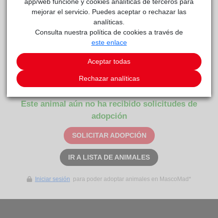
app/web funcione y cookies analíticas de terceros para
mejorar el servicio. Puedes aceptar o rechazar las
GOMINOLA
reside actualmente en el centro de acogida
analíticas.
Anaa
.
Consulta nuestra política de cookies a través de
este enlace
COMENTARIOS
Aceptar todas
Carácter
Necesita aprender a confiar.
Rechazar analíticas
Este animal aún no ha recibido solicitudes de
adopción
SOLICITAR ADOPCIÓN
IR A LISTA DE ANIMALES
Iniciar sesión
para poder adoptar animales en MascoMad*