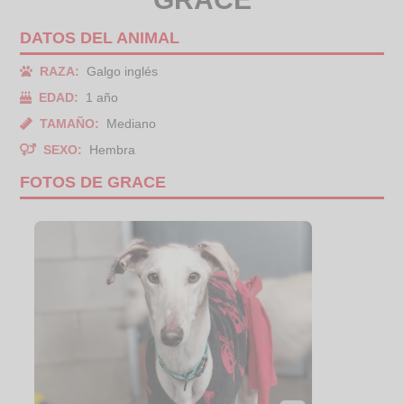
DATOS DEL ANIMAL
RAZA:
Galgo inglés
EDAD:
1 año
TAMAÑO:
Mediano
SEXO:
Hembra
FOTOS DE GRACE